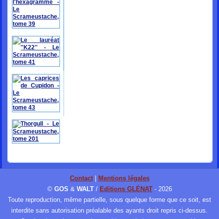
Contact
|
Mentions légales
©
GOS
&
WALT
/
Editions GLÉNAT
- 2026
Toute reproduction, même partielle, sous quelque forme que ce soit, est
interdite sans autorisation préalable des ayants droit repris ci-dessus.